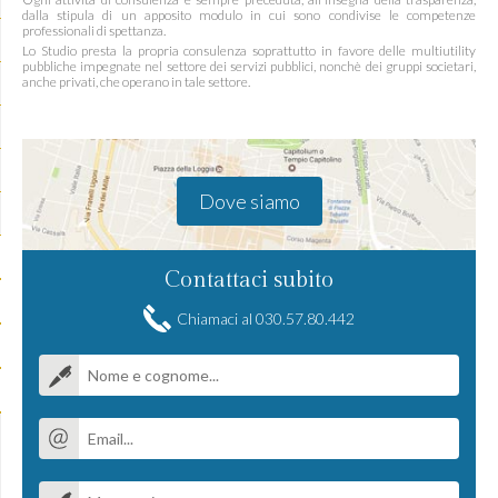
dalla stipula di un apposito modulo in cui sono condivise le competenze
professionali di spettanza.
Lo Studio presta la propria consulenza soprattutto in favore delle multiutility
pubbliche impegnate nel settore dei servizi pubblici, nonchè dei gruppi societari,
anche privati, che operano in tale settore.
Dove siamo
Contattaci subito
Chiamaci al 030.57.80.442